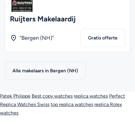
Ruijters Makelaardij
“Bergen (NH)”
Gratis offerte
Alle makelaars in Bergen (NH)
Patek Philippe
Best copy watches
replica watches
Perfect
Replica Watches Swiss
top replica watches
replica Rolex
watches