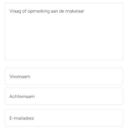
Vraag
of
opmerking
aan
de
makelaar
*
Naam
*
Vo
Ac
E-
mailadres
*