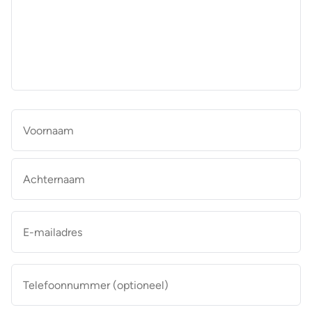
aan
de
makelaar
*
Naam
*
Vo
Ac
E-
mailadres
*
Telefoonnummer
(optioneel)