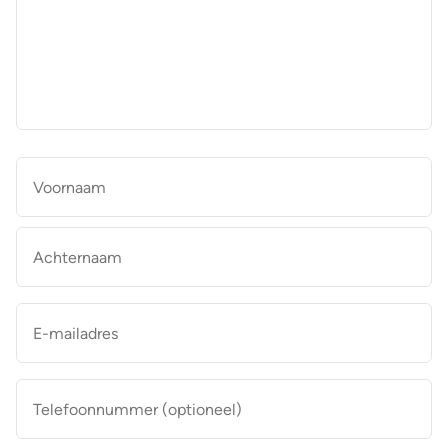
aan
de
makelaar
*
Naam
*
Vo
Ac
E-
mailadres
*
Telefoonnummer
(optioneel)