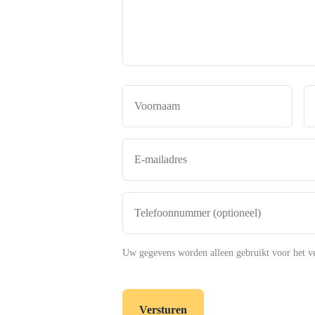
de
makelaar
*
Naam
*
Voor
E-
mailadres
*
Telefoonnummer
(optioneel)
Uw gegevens worden alleen gebruikt voor het v