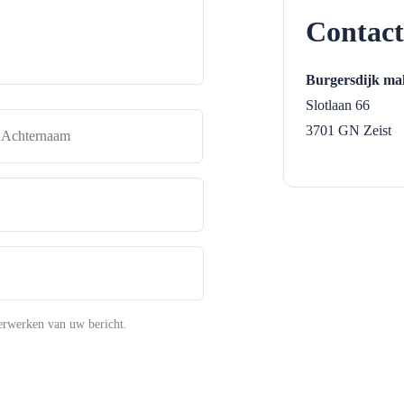
Contact
Burgersdijk mak
Slotlaan 66
naam
Achternaam
3701 GN
Zeist
erwerken van uw bericht.