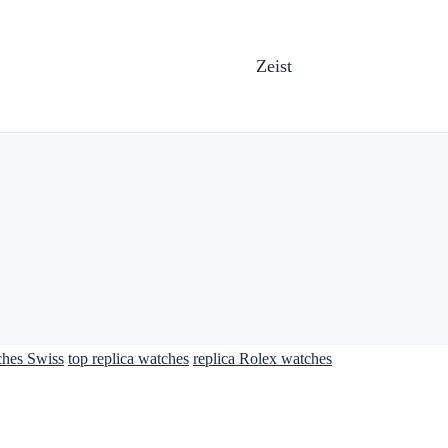
Zeist
ches Swiss
top replica watches
replica Rolex watches