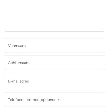
aan
de
makelaar
*
Naam
*
Vo
Ac
E-
mailadres
*
Telefoonnummer
(optioneel)