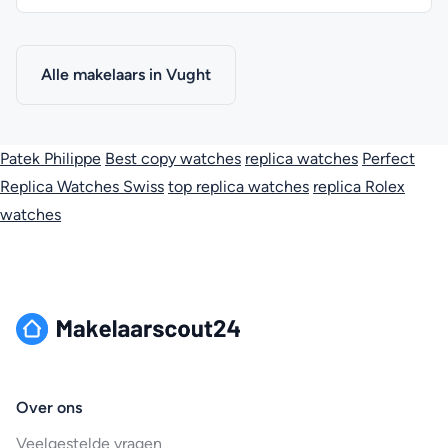
Alle makelaars in Vught
Patek Philippe
Best copy watches
replica watches
Perfect
Replica Watches Swiss
top replica watches
replica Rolex
watches
Over ons
Veelgestelde vragen