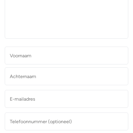
aan
de
makelaar
*
Naam
*
Vo
Ac
E-
mailadres
*
Telefoonnummer
(optioneel)