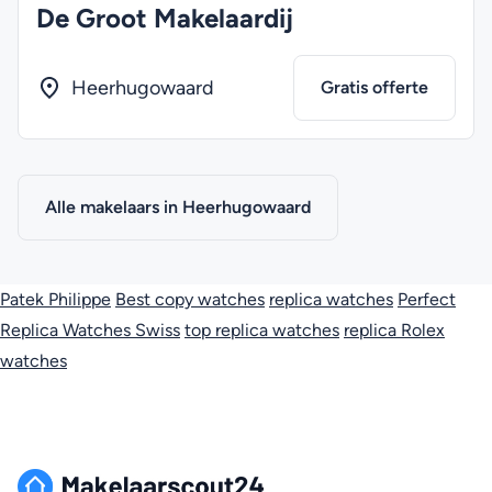
De Groot Makelaardij
Heerhugowaard
Gratis offerte
Alle makelaars in Heerhugowaard
Patek Philippe
Best copy watches
replica watches
Perfect
Replica Watches Swiss
top replica watches
replica Rolex
watches