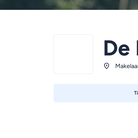
De 
Makelaa
T