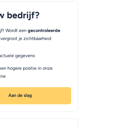
uw bedrijf?
jf! Wordt een
gecontroleerde
vergroot je zichtbaarheid
actuele gegevens
een hogere positie in onze
ine
Aan de slag