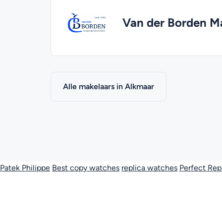
Van der Borden Ma
Alle makelaars in Alkmaar
Patek Philippe
Best copy watches
replica watches
Perfect Rep