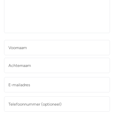
aan
de
makelaar
*
Naam
*
Vo
Ac
E-
mailadres
*
Telefoonnummer
(optioneel)