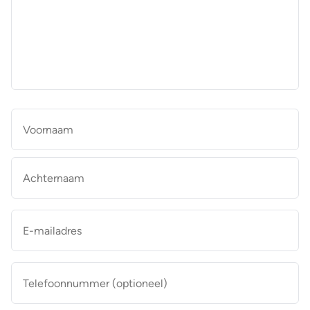
aan
de
makelaar
*
Naam
*
Vo
Ac
E-
mailadres
*
Telefoonnummer
(optioneel)