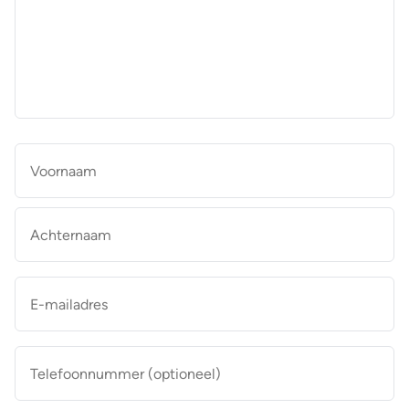
aan
de
makelaar
*
Naam
*
Vo
Ac
E-
mailadres
*
Telefoonnummer
(optioneel)