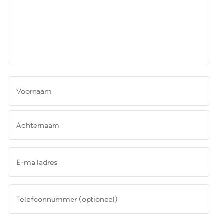
aan
de
makelaar
*
Naam
*
Vo
Ac
E-
mailadres
*
Telefoonnummer
(optioneel)