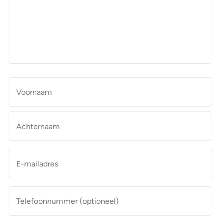
aan
de
makelaar
*
Naam
*
Vo
Ac
E-
mailadres
*
Telefoonnummer
(optioneel)