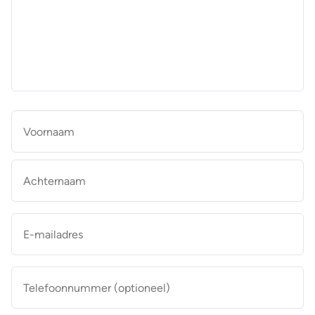
aan
de
makelaar
*
Naam
*
Vo
Ac
E-
mailadres
*
Telefoonnummer
(optioneel)