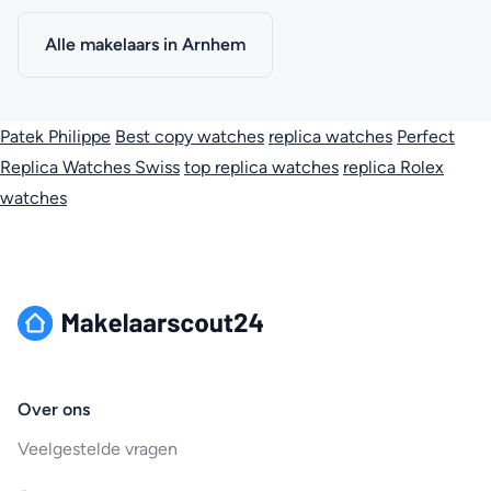
Alle makelaars in Arnhem
Patek Philippe
Best copy watches
replica watches
Perfect
Replica Watches Swiss
top replica watches
replica Rolex
watches
Over ons
Veelgestelde vragen