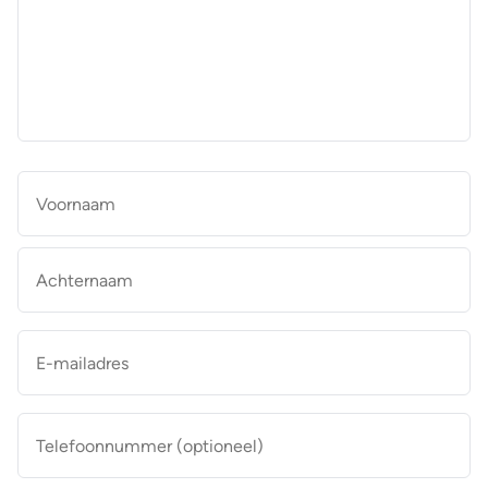
aan
de
makelaar
*
Naam
*
Vo
Ac
E-
mailadres
*
Telefoonnummer
(optioneel)