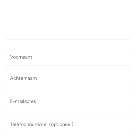
aan
de
makelaar
*
Naam
*
Vo
Ac
E-
mailadres
*
Telefoonnummer
(optioneel)