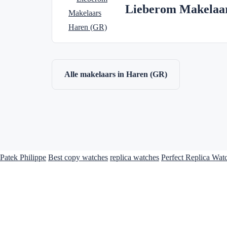
Lieberom Makelaa
Alle makelaars in Haren (GR)
Patek Philippe
Best copy watches
replica watches
Perfect Replica Wat