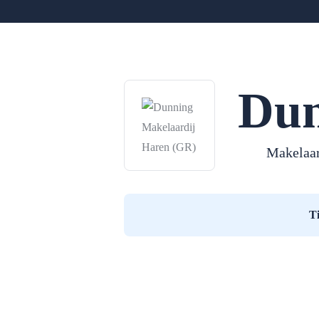
Dun
Makelaar
T