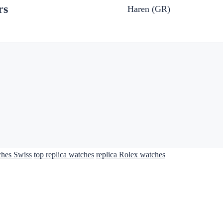
rs
Haren (GR)
ches Swiss
top replica watches
replica Rolex watches