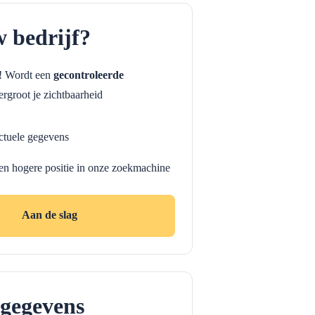
w bedrijf?
f! Wordt een
gecontroleerde
rgroot je zichtbaarheid
ctuele gegevens
en hogere positie in onze zoekmachine
Aan de slag
gegevens