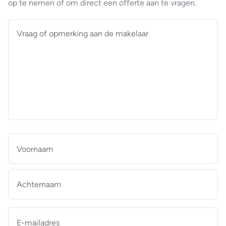
op te nemen of om direct een offerte aan te vragen.
Vraag
of
opmerking
aan
de
makelaar
*
Naam
*
Vo
Ac
E-