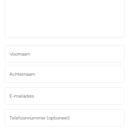
aan
de
makelaar
*
Naam
*
Vo
Ac
E-
mailadres
*
Telefoonnummer
(optioneel)