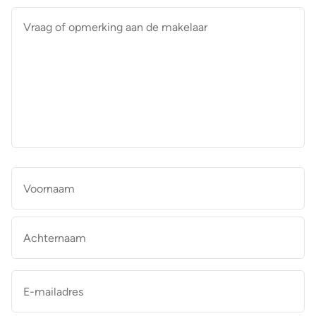
Vraag
of
opmerking
aan
de
makelaar
*
Naam
*
Vo
Ac
E-
mailadres
*