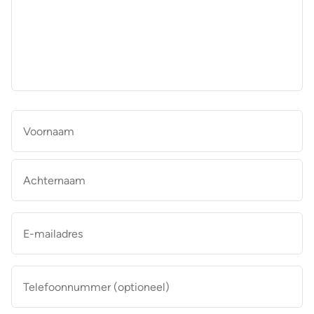
aan
de
makelaar
*
Naam
*
Vo
Ac
E-
mailadres
*
Telefoonnummer
(optioneel)