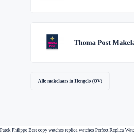
Thoma Post Makela
Alle makelaars in Hengelo (OV)
Patek Philippe
Best copy watches
replica watches
Perfect Replica Wat