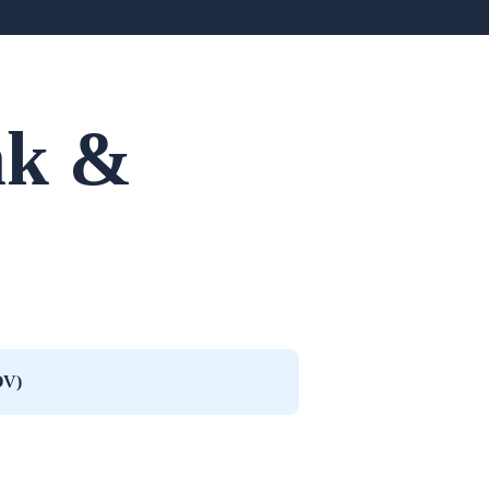
nk &
OV)