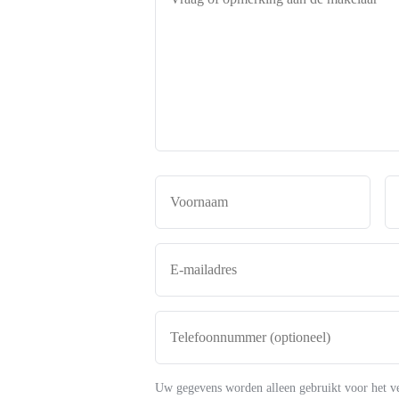
of
opmerking
aan
de
makelaar
*
Naam
*
Voor
E-
mailadres
*
Telefoonnummer
(optioneel)
Uw gegevens worden alleen gebruikt voor het v