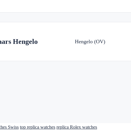
ars Hengelo
Hengelo (OV)
ches Swiss
top replica watches
replica Rolex watches