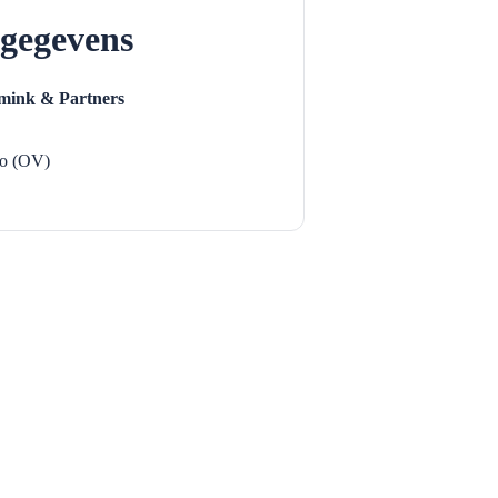
gegevens
ink & Partners
o (OV)