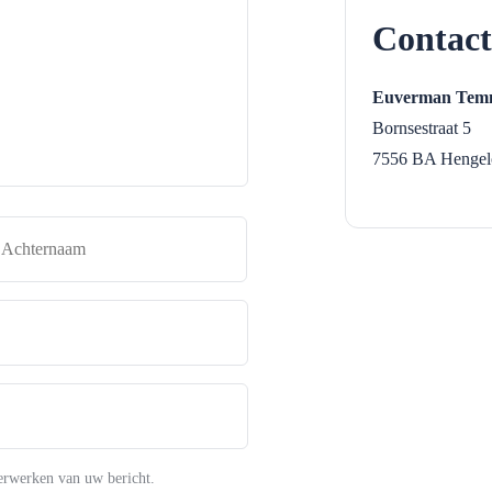
Contact
Euverman Temm
Bornsestraat 5
7556 BA
Hengel
naam
Achternaam
erwerken van uw bericht.