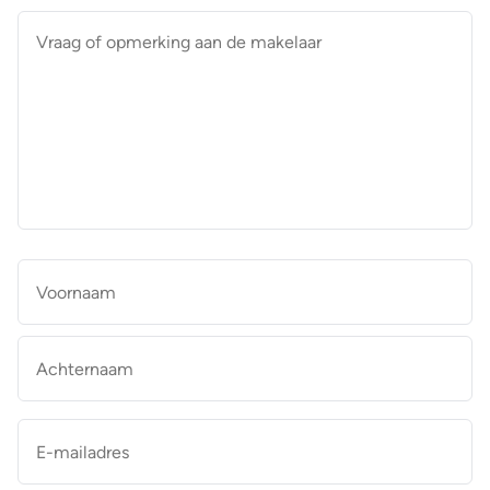
Vraag
of
opmerking
aan
de
makelaar
*
Naam
*
Vo
Ac
E-
mailadres
*