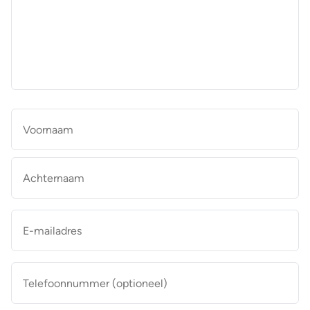
aan
de
makelaar
*
Naam
*
Vo
Ac
E-
mailadres
*
Telefoonnummer
(optioneel)