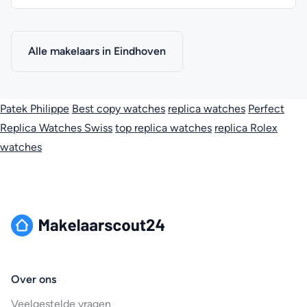
Alle makelaars in Eindhoven
Patek Philippe
Best copy watches
replica watches
Perfect
Replica Watches Swiss
top replica watches
replica Rolex
watches
Over ons
Veelgestelde vragen