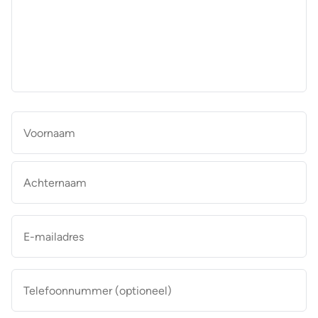
aan
de
makelaar
*
Naam
*
Vo
Ac
E-
mailadres
*
Telefoonnummer
(optioneel)