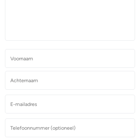
aan
de
makelaar
*
Naam
*
Vo
Ac
E-
mailadres
*
Telefoonnummer
(optioneel)