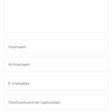
aan
de
makelaar
*
Naam
*
Vo
Ac
E-
mailadres
*
Telefoonnummer
(optioneel)