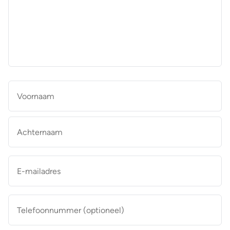
aan
de
makelaar
*
Naam
*
Vo
Ac
E-
mailadres
*
Telefoonnummer
(optioneel)