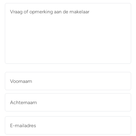
Vraag
of
opmerking
aan
de
makelaar
*
Naam
*
Vo
Ac
E-
mailadres
*