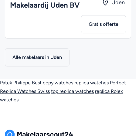
Uden
Makelaardij Uden BV
Gratis offerte
Alle makelaars in Uden
Patek Philippe
Best copy watches
replica watches
Perfect
Replica Watches Swiss
top replica watches
replica Rolex
watches