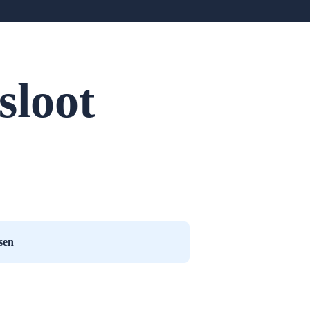
sloot
sen