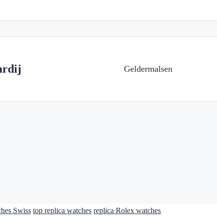
rdij
Geldermalsen
ches Swiss
top replica watches
replica Rolex watches