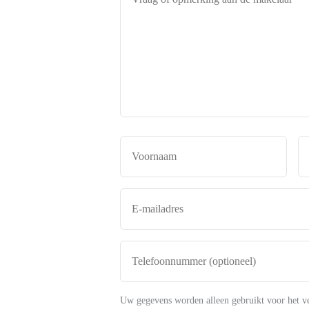
of
opmerking
aan
de
makelaar
*
Naam
*
Voor
E-
mailadres
*
Telefoonnummer
(optioneel)
Uw gegevens worden alleen gebruikt voor het v