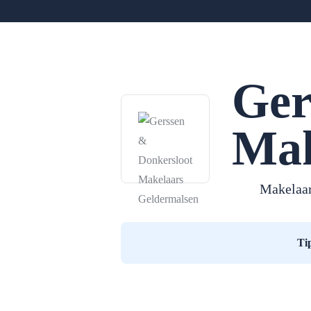
Ger
Mak
Makelaar
Ti