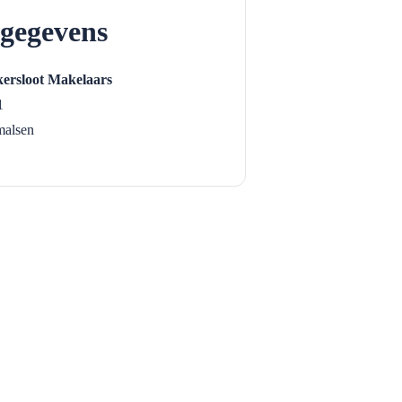
gegevens
ersloot Makelaars
1
malsen