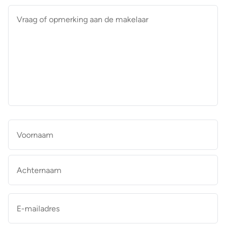
Vraag
of
opmerking
aan
de
makelaar
*
Naam
*
Vo
Ac
E-
mailadres
*