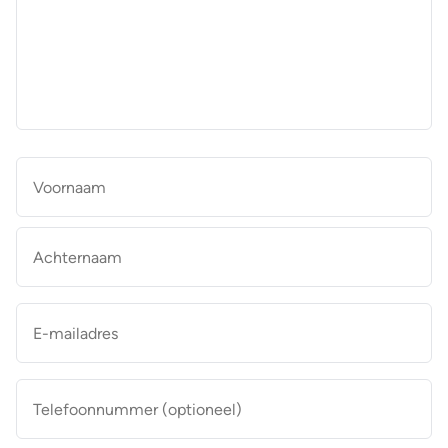
aan
de
makelaar
*
Naam
*
Vo
Ac
E-
mailadres
*
Telefoonnummer
(optioneel)