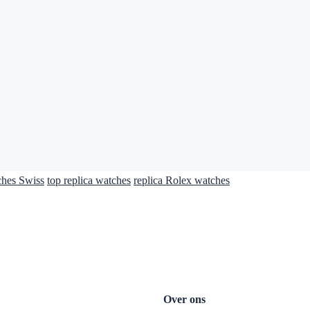
ches Swiss
top replica watches
replica Rolex watches
Over ons