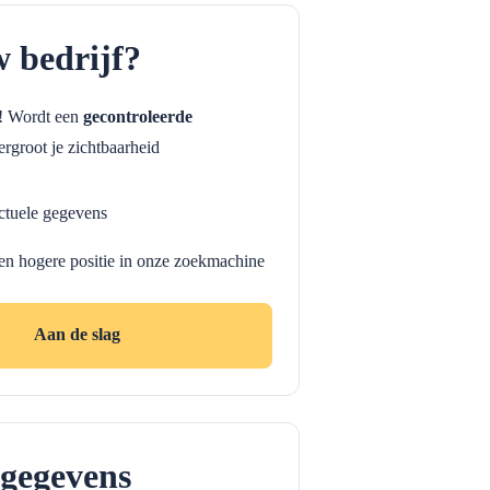
w bedrijf?
f! Wordt een
gecontroleerde
rgroot je zichtbaarheid
ctuele gegevens
en hogere positie in onze zoekmachine
Aan de slag
gegevens