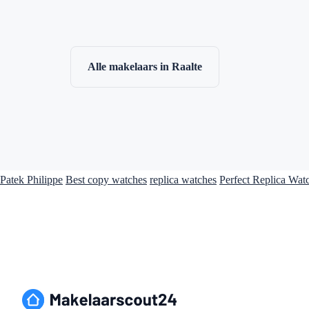
Alle makelaars in Raalte
Patek Philippe
Best copy watches
replica watches
Perfect Replica Wat