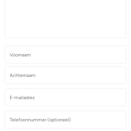
aan
de
makelaar
*
Naam
*
Vo
Ac
E-
mailadres
*
Telefoonnummer
(optioneel)