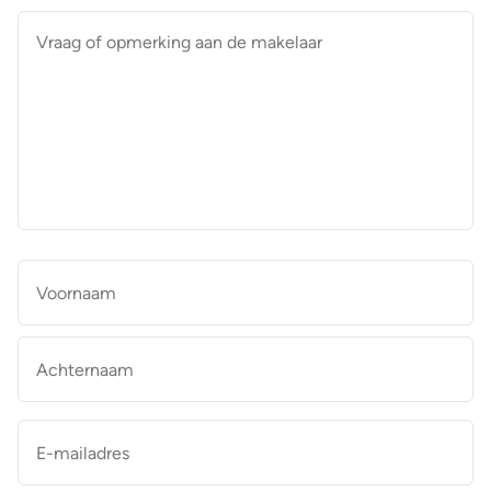
Vraag
of
opmerking
aan
de
makelaar
*
Naam
*
Vo
Ac
E-
mailadres
*