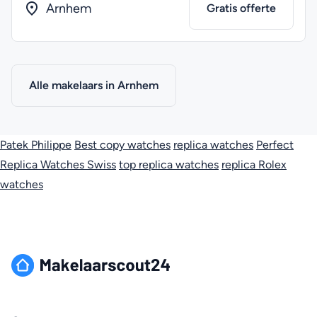
Arnhem
Gratis offerte
Alle makelaars in Arnhem
Patek Philippe
Best copy watches
replica watches
Perfect
Replica Watches Swiss
top replica watches
replica Rolex
watches