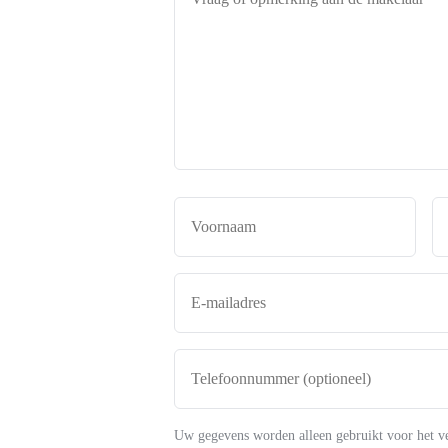
of
opmerking
aan
de
makelaar
*
Naam
*
Voor
E-
mailadres
*
Telefoonnummer
(optioneel)
Uw gegevens worden alleen gebruikt voor het v