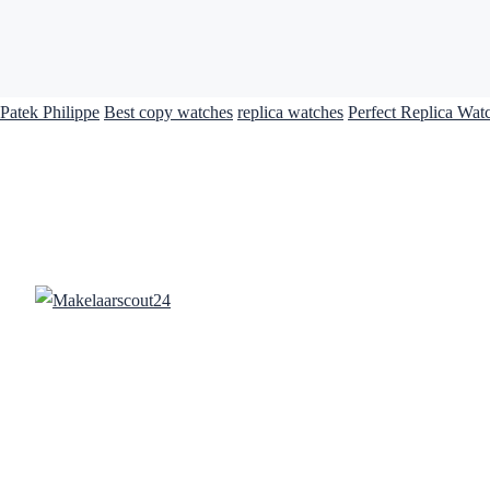
Patek Philippe
Best copy watches
replica watches
Perfect Replica Wat