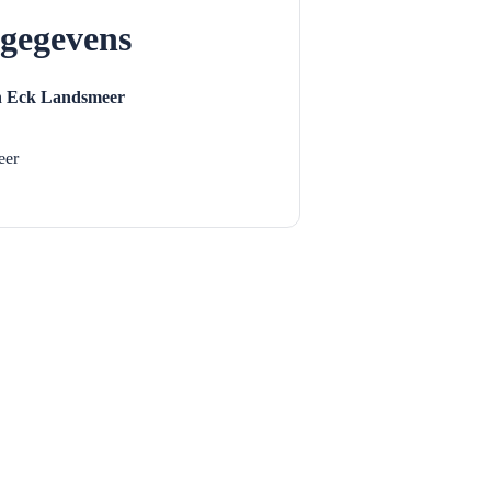
gegevens
n Eck Landsmeer
eer