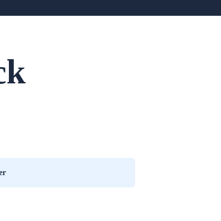
ck
er