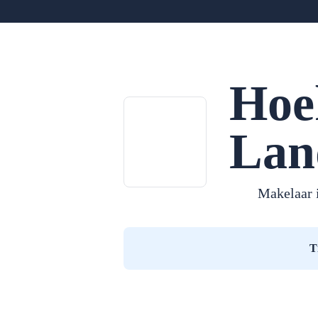
Hoe
Lan
Makelaar 
T