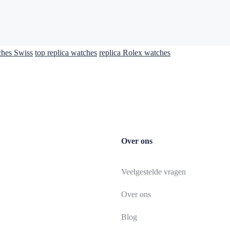
ches Swiss
top replica watches
replica Rolex watches
Over ons
Veelgestelde vragen
Over ons
Blog