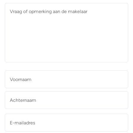
Vraag
of
opmerking
aan
de
makelaar
*
Naam
*
Vo
Ac
E-
mailadres
*