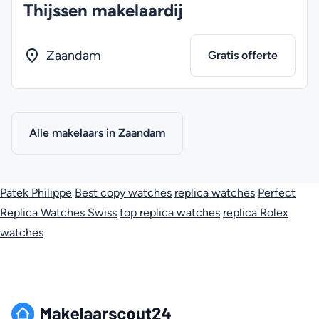
Thijssen makelaardij
Zaandam
Gratis offerte
Alle makelaars in Zaandam
Patek Philippe
Best copy watches
replica watches
Perfect
Replica Watches Swiss
top replica watches
replica Rolex
watches