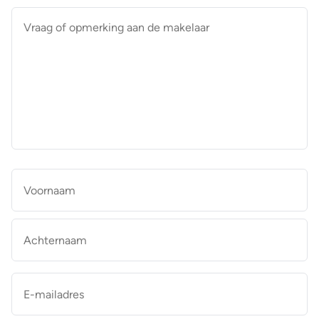
Vraag
of
opmerking
aan
de
makelaar
*
Naam
*
Vo
Ac
E-
mailadres
*