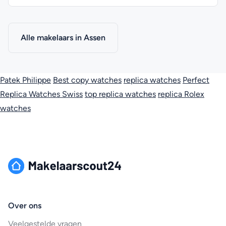
Alle makelaars in Assen
Patek Philippe
Best copy watches
replica watches
Perfect
Replica Watches Swiss
top replica watches
replica Rolex
watches
Over ons
Veelgestelde vragen