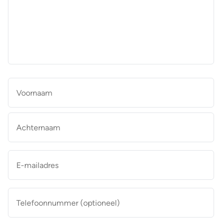
aan
de
makelaar
*
Naam
*
Vo
Ac
E-
mailadres
*
Telefoonnummer
(optioneel)