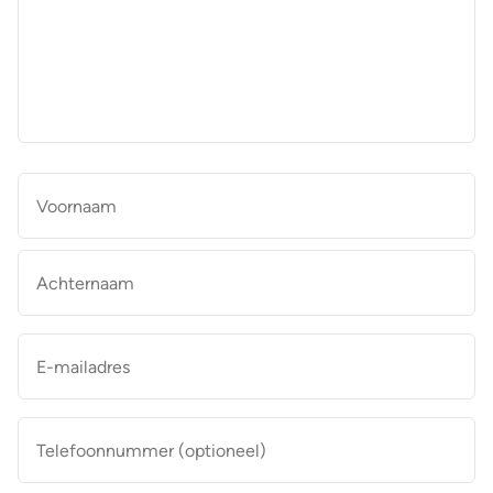
aan
de
makelaar
*
Naam
*
Vo
Ac
E-
mailadres
*
Telefoonnummer
(optioneel)