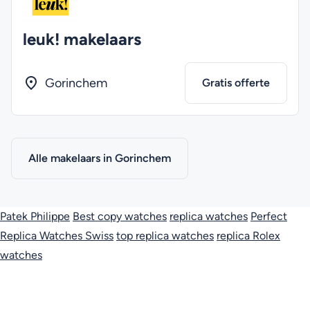
leuk! makelaars
Gorinchem
Gratis offerte
Alle makelaars in Gorinchem
Patek Philippe
Best copy watches
replica watches
Perfect
Replica Watches Swiss
top replica watches
replica Rolex
watches