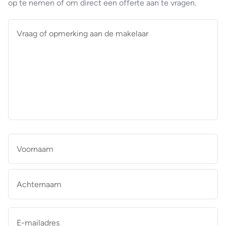
op te nemen of om direct een offerte aan te vragen.
Vraag
of
opmerking
aan
de
makelaar
*
Naam
*
Vo
Ac
E-