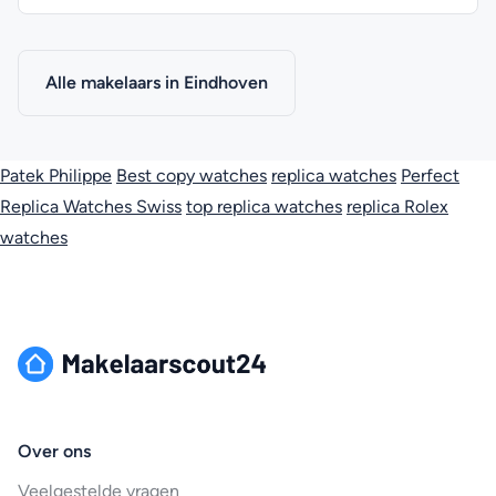
Alle makelaars in Eindhoven
Patek Philippe
Best copy watches
replica watches
Perfect
Replica Watches Swiss
top replica watches
replica Rolex
watches
Over ons
Veelgestelde vragen