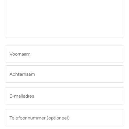
aan
de
makelaar
*
Naam
*
Vo
Ac
E-
mailadres
*
Telefoonnummer
(optioneel)