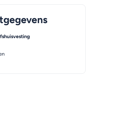
tgegevens
fshuisvesting
en