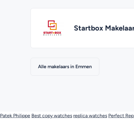
Startbox Makelaa
Alle makelaars in Emmen
Patek Philippe
Best copy watches
replica watches
Perfect Rep