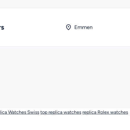
rs
Emmen
lica Watches Swiss
top replica watches
replica Rolex watches