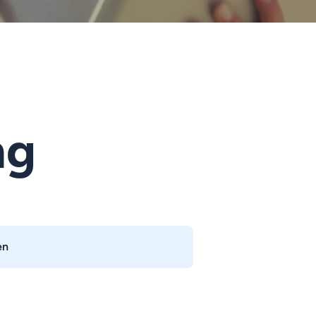
ng
en