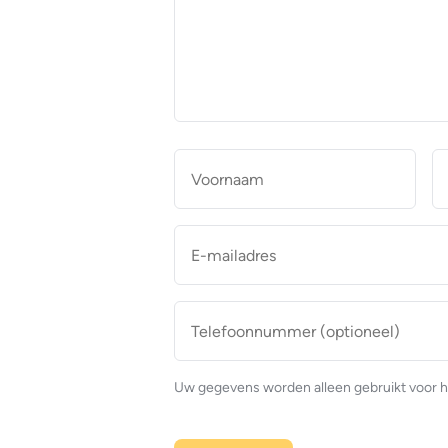
aan
de
makelaar
*
Naam
*
Voor
E-
mailadres
*
Telefoonnummer
(optioneel)
Uw gegevens worden alleen gebruikt voor h