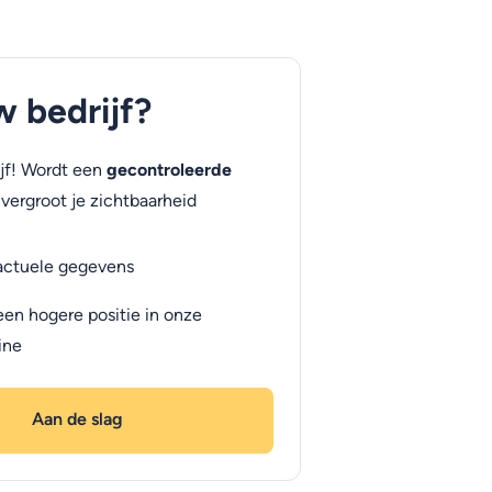
uw bedrijf?
jf! Wordt een
gecontroleerde
vergroot je zichtbaarheid
actuele gegevens
een hogere positie in onze
ine
Aan de slag