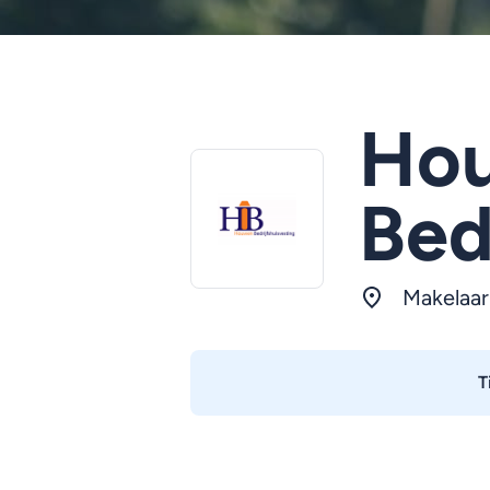
Ho
Bed
Makelaa
T