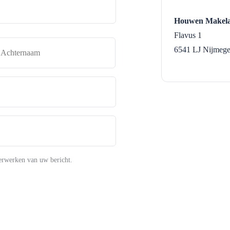
Houwen Makela
Flavus 1
naam
Achternaam
6541 LJ
Nijmeg
erwerken van uw bericht.