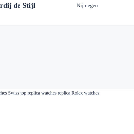
dij de Stijl
Nijmegen
ches Swiss
top replica watches
replica Rolex watches