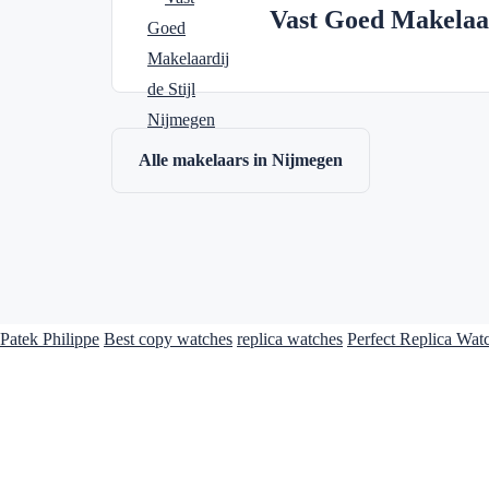
Vast Goed Makelaar
Alle makelaars in Nijmegen
Patek Philippe
Best copy watches
replica watches
Perfect Replica Wat