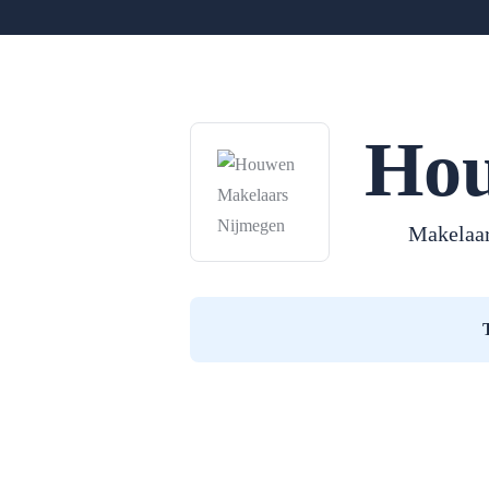
Hou
Makelaa