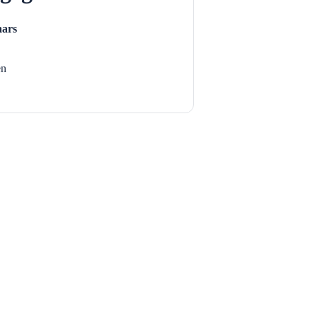
ars
en