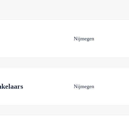
Nijmegen
akelaars
Nijmegen