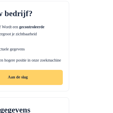
w bedrijf?
f! Wordt een
gecontroleerde
rgroot je zichtbaarheid
ctuele gegevens
en hogere positie in onze zoekmachine
Aan de slag
gegevens