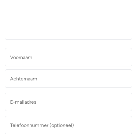
aan
de
makelaar
*
Naam
*
Vo
Ac
E-
mailadres
*
Telefoonnummer
(optioneel)