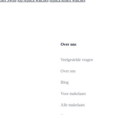
ches Swiss
top replica watches
replica Rolex watches
Over ons
Veelgestelde vragen
Over ons
Blog
Voor makelaars
Alle makelaars