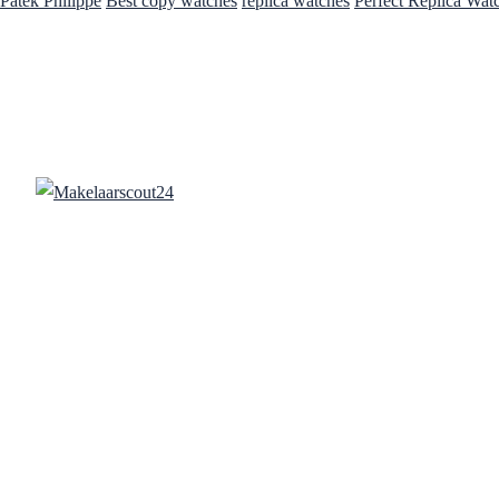
Patek Philippe
Best copy watches
replica watches
Perfect Replica Wat