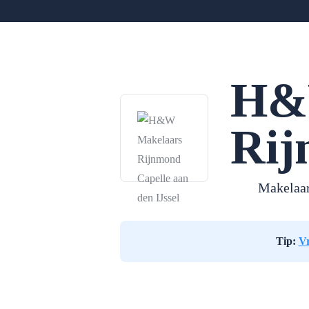
H&
Rij
Makelaar
Tip:
Vr