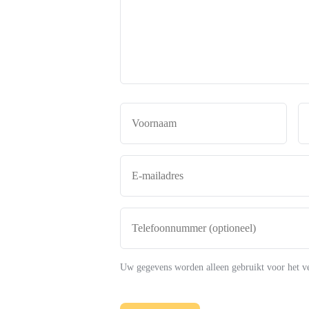
aan
de
makelaar
*
Naam
*
Voor
E-
mailadres
*
Telefoonnummer
(optioneel)
Uw gegevens worden alleen gebruikt voor het v