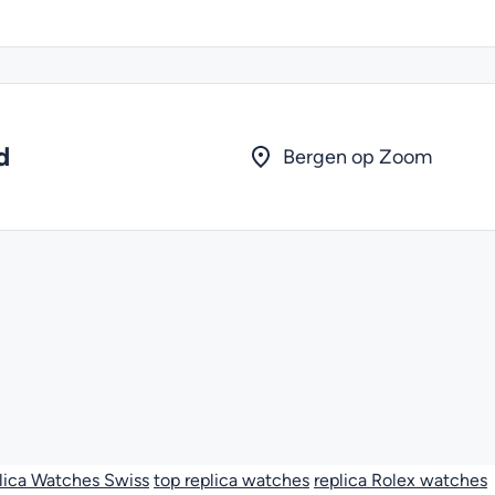
d
Bergen op Zoom
lica Watches Swiss
top replica watches
replica Rolex watches