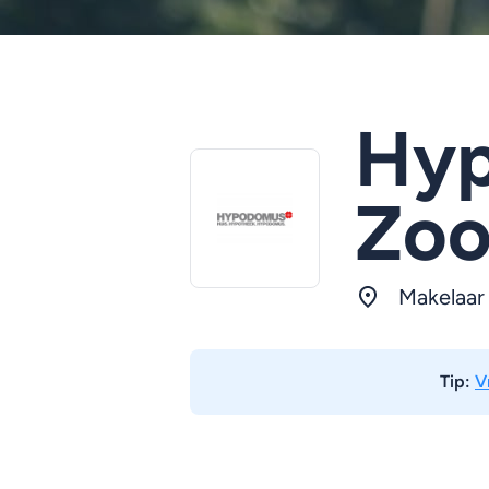
Hyp
Zo
Makelaar
Tip:
V