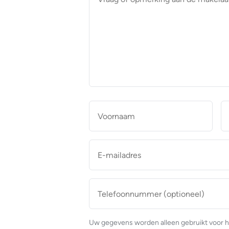
of
opmerking
aan
de
makelaar
*
Naam
*
Voor
E-
mailadres
*
Telefoonnummer
(optioneel)
Uw gegevens worden alleen gebruikt voor h