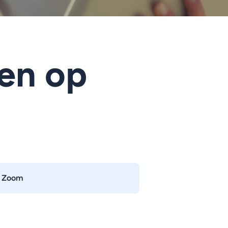
en op
p Zoom