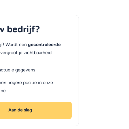
uw bedrijf?
jf! Wordt een
gecontroleerde
vergroot je zichtbaarheid
actuele gegevens
een hogere positie in onze
ine
Aan de slag