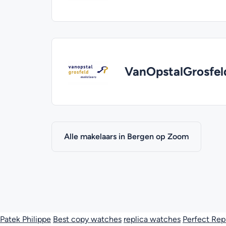
VanOpstalGrosfel
Alle makelaars in Bergen op Zoom
Patek Philippe
Best copy watches
replica watches
Perfect Rep