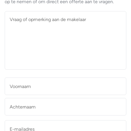
op te nemen of om direct een offerte aan te vragen.
Vraag
of
opmerking
aan
de
makelaar
*
Naam
*
Vo
Ac
E-