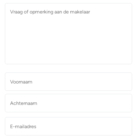
Vraag
of
opmerking
aan
de
makelaar
*
Naam
*
Vo
Ac
E-
mailadres
*