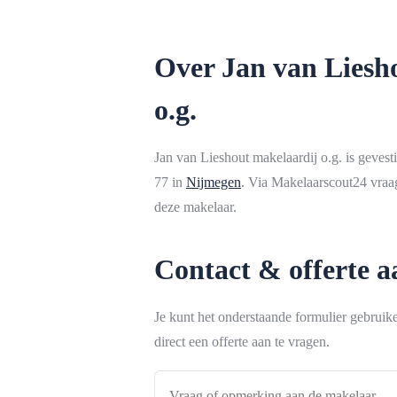
Over Jan van Liesh
o.g.
Jan van Lieshout makelaardij o.g. is geves
77 in
Nijmegen
. Via Makelaarscout24 vraag
deze makelaar.
Contact & offerte 
Je kunt het onderstaande formulier gebrui
direct een offerte aan te vragen.
Vraag