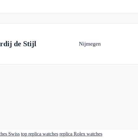
dij de Stijl
Nijmegen
ches Swiss
top replica watches
replica Rolex watches