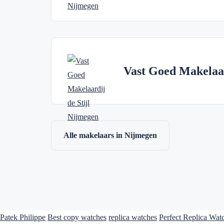
Vast Goed Makelaar
Alle makelaars in Nijmegen
Patek Philippe
Best copy watches
replica watches
Perfect Replica Wat