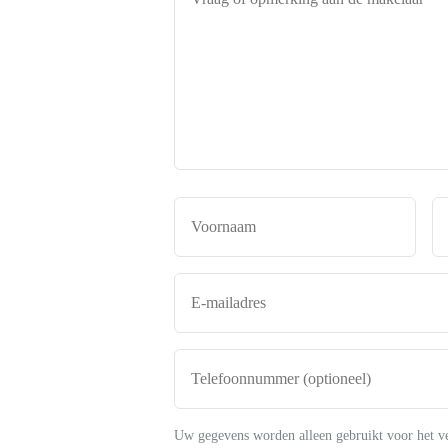
of
opmerking
aan
de
makelaar
*
Naam
*
Voor
E-
mailadres
*
Telefoonnummer
(optioneel)
Uw gegevens worden alleen gebruikt voor het v