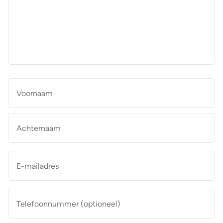
aan
de
makelaar
*
Naam
*
Vo
Ac
E-
mailadres
*
Telefoonnummer
(optioneel)