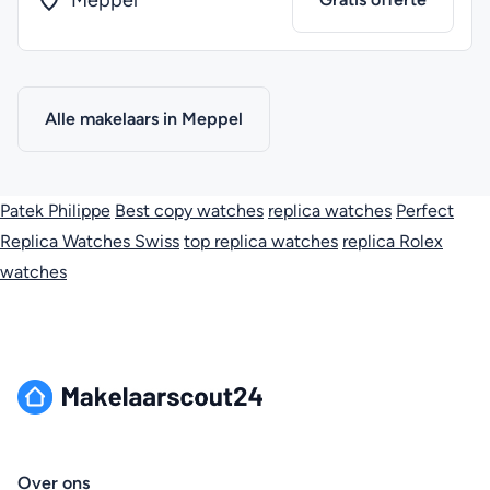
Meppel
Alle makelaars in Meppel
Patek Philippe
Best copy watches
replica watches
Perfect
Replica Watches Swiss
top replica watches
replica Rolex
watches
Over ons